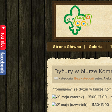
Strona Główna
Galeria
Dyżury w biurze Kom
Kategoria:
Bez kategorii
autor: Alek
Informujemy, że dyżur w biurze Kom
19 maja (wtorek) – 15:00-17:00 –
21 maja (czwartek) – 11:30-13:00 