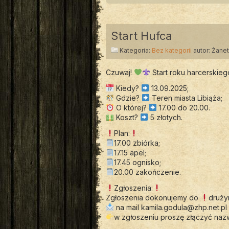
Start Hufca
Kategoria:
Bez kategorii
autor: Żane
Czuwaj!
Start roku harcerskie
Kiedy?
13.09.2025;
Gdzie?
Teren miasta Libiąża;
O której?
17.00 do 20.00.
Koszt?
5 złotych.
Plan:
17.00 zbiórka;
17.15 apel;
17.45 ognisko;
20.00 zakończenie.
Zgłoszenia:
Zgłoszenia dokonujemy do
druż
na mail
kamila.godula@zhp.net.pl
w zgłoszeniu proszę złączyć nazw