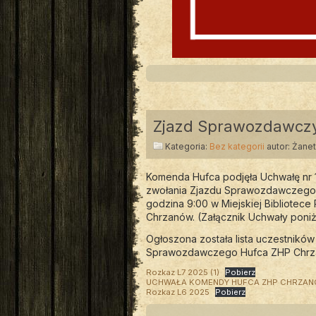
Zjazd Sprawozdawcz
Kategoria:
Bez kategorii
autor: Żane
Komenda Hufca podjęła Uchwałę nr 1
zwołania Zjazdu Sprawozdawczego H
godzina 9:00 w Miejskiej Bibliotece
Chrzanów. (Załącznik Uchwały poniż
Ogłoszona została lista uczestnik
Sprawozdawczego Hufca ZHP Chrzan
Rozkaz L7 2025 (1)
Pobierz
UCHWAŁA KOMENDY HUFCA ZHP CHRZANÓW
Rozkaz L6 2025
Pobierz