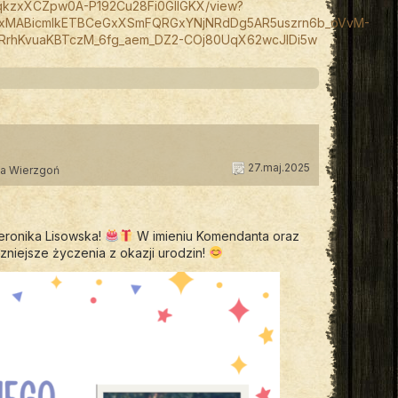
ND1qkzxXCZpw0A-P192Cu28Fi0GIlGKX/view?
bQIxMABicmlkETBCeGxXSmFQRGxYNjNRdDg5AR5uszrn6b_oVvM-
RrhKvuaKBTczM_6fg_aem_DZ2-COj80UqX62wcJlDi5w
27.maj.2025
ta Wierzgoń
eronika Lisowska!
W imieniu Komendanta oraz
niejsze życzenia z okazji urodzin!