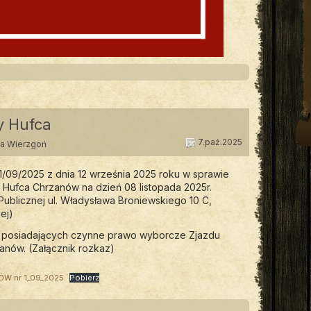
y Hufca
7.paź.2025
ta Wierzgoń
/09/2025 z dnia 12 września 2025 roku w sprawie
ufca Chrzanów na dzień 08 listopada 2025r.
 Publicznej ul. Władysława Broniewskiego 10 C,
ej)
ów posiadających czynne prawo wyborcze Zjazdu
ów. (Załącznik rozkaz)
 nr 1_09_2025
Pobierz