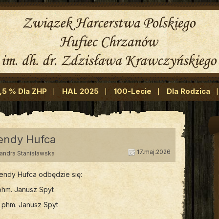
1,5 % Dla ZHP
HAL 2025
100-Lecie
Dla Rodzica
endy Hufca
17.maj.2026
sandra Stanisławska
endy Hufca odbędzie się:
 phm. Janusz Spyt
– phm. Janusz Spyt