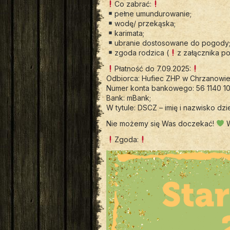
Co zabrać:
pełne umundurowanie;
wodę/ przekąska;
karimata;
ubranie dostosowane do pogody
zgoda rodzica (
z załącznika po
Płatność do 7.09.2025:
Odbiorca: Hufiec ZHP w Chrzanowie,
Numer konta bankowego: 56 1140 10
Bank: mBank;
W tytule: DSCZ – imię i nazwisko dzi
Nie możemy się Was doczekać!
W
Zgoda: