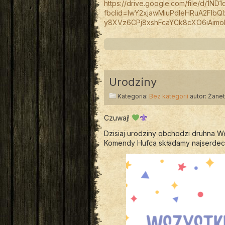
https://drive.google.com/file/d/1
fbclid=IwY2xjawMiuPdleHRuA2Fl
y8XVz6CPj8xshFcaYCk8cXO6iAimo
Urodziny
Kategoria:
Bez kategorii
autor: Żane
Czuwaj!
Dzisiaj urodziny obchodzi druhna W
Komendy Hufca składamy najserdecz