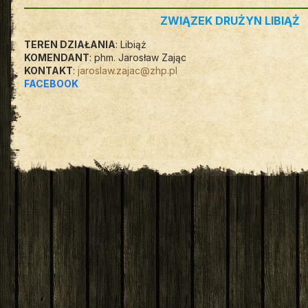
ZWIĄZEK DRUŻYN LIBIĄŻ
TEREN DZIAŁANIA
: Libiąż
KOMENDANT
: phm. Jarosław Zając
KONTAKT
:
jaroslaw.zajac@zhp.pl
FACEBOOK