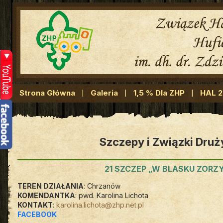
Strona Główna
Galeria
1,5 % Dla ZHP
HAL 
Szczepy i Związki Druż
21 SZCZEP „W BLASKU ZORZ
TEREN DZIAŁANIA
: Chrzanów
KOMENDANTKA
: pwd. Karolina Lichota
KONTAKT
:
karolina.lichota@zhp.net.pl
FACEBOOK