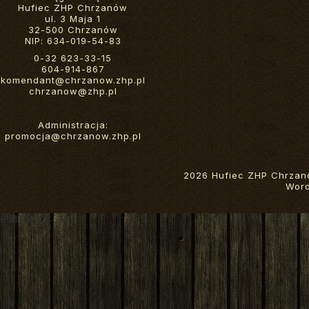
Hufiec ZHP Chrzanów
ul. 3 Maja 1
32-500 Chrzanów
NIP: 634-019-54-83
0-32 623-33-15
604-914-867
komendant@chrzanow.zhp.pl
chrzanow@zhp.pl
Administracja:
promocja@chrzanow.zhp.pl
2026 Hufiec ZHP Chrzan
Wor
6 MB RAM