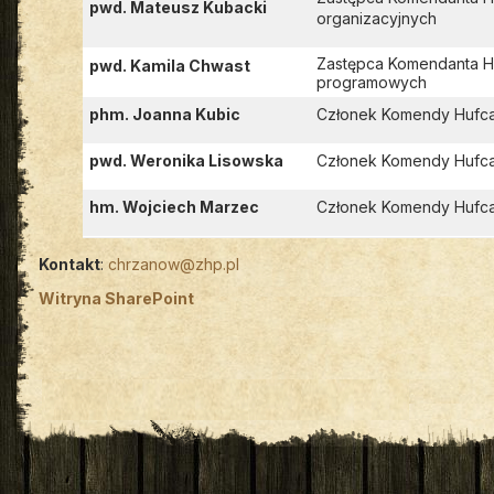
pwd. Mateusz Kubacki
organizacyjnych
Zastępca Komendanta H
pwd. Kamila Chwast
programowych
phm. Joanna Kubic
Członek Komendy Hufca 
pwd. Weronika Lisowska
Członek Komendy Hufca 
hm. Wojciech Marzec
Członek Komendy Hufca
Kontakt
:
chrzanow@zhp.pl
Witryna SharePoint