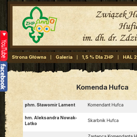
Strona Główna
Galeria
1,5 % Dla ZHP
HAL 
Komenda Hufca
phm. Sławomir Lament
Komendant Hufca
hm. Aleksandra Nowak-
Skarbnik Hufca
Latko
Zastępca Komendanta H