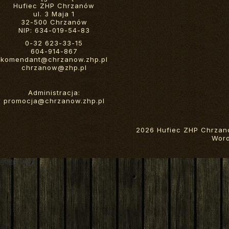
Hufiec ZHP Chrzanów
ul. 3 Maja 1
32-500 Chrzanów
NIP: 634-019-54-83
0-32 623-33-15
604-914-867
komendant@chrzanow.zhp.pl
chrzanow@zhp.pl
Administracja:
promocja@chrzanow.zhp.pl
2026 Hufiec ZHP Chrzan
Wor
6 MB RAM