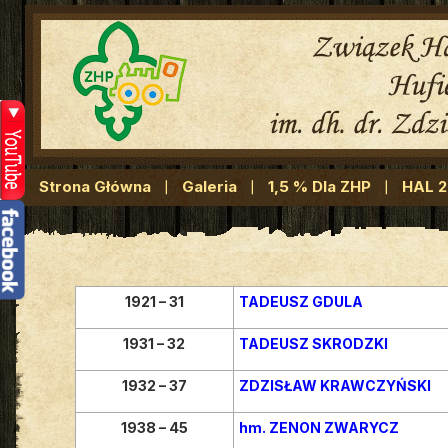
Strona Główna
Galeria
1,5 % Dla ZHP
HAL 
1921 – 31
TADEUSZ GDULA
1931 – 32
TADEUSZ SKRODZKI
1932 – 37
ZDZISŁAW KRAWCZYŃSKI
1938 – 45
hm. ZENON ZWARYCZ