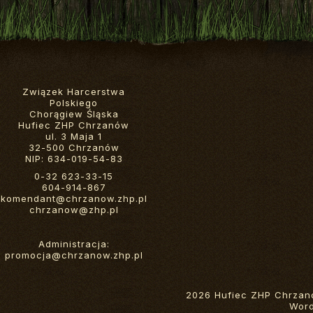
Związek Harcerstwa
Polskiego
Chorągiew Śląska
Hufiec ZHP Chrzanów
ul. 3 Maja 1
32-500 Chrzanów
NIP: 634-019-54-83
0-32 623-33-15
604-914-867
komendant@chrzanow.zhp.pl
chrzanow@zhp.pl
Administracja:
promocja@chrzanow.zhp.pl
2026 Hufiec ZHP Chrzan
Wor