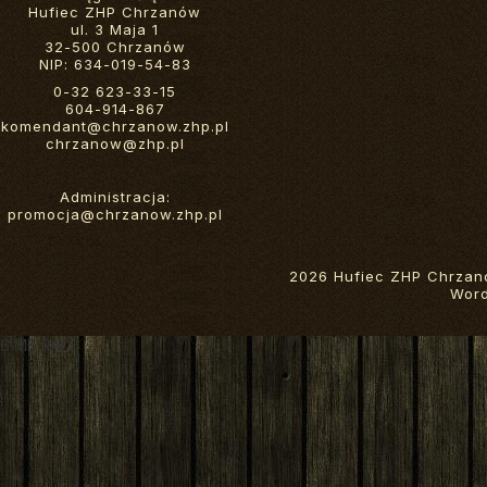
Hufiec ZHP Chrzanów
ul. 3 Maja 1
32-500 Chrzanów
NIP: 634-019-54-83
0-32 623-33-15
604-914-867
komendant@chrzanow.zhp.pl
chrzanow@zhp.pl
Administracja:
promocja@chrzanow.zhp.pl
2026 Hufiec ZHP Chrzan
Wor
6 MB RAM