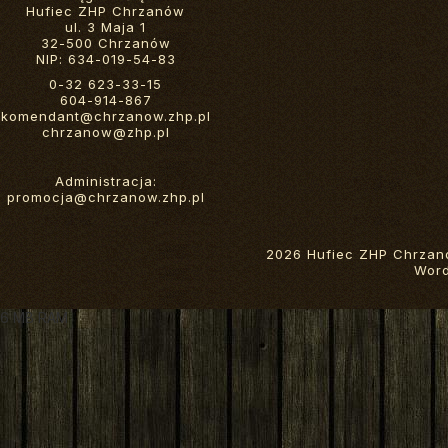
Hufiec ZHP Chrzanów
ul. 3 Maja 1
32-500 Chrzanów
NIP: 634-019-54-83
0-32 623-33-15
604-914-867
komendant@chrzanow.zhp.pl
chrzanow@zhp.pl
Administracja:
promocja@chrzanow.zhp.pl
2026 Hufiec ZHP Chrzan
Wor
6 MB RAM