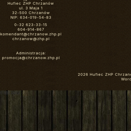
Hufiec ZHP Chrzanów
ul. 3 Maja 1
32-500 Chrzanów
NIP: 634-019-54-83
0-32 623-33-15
604-914-867
komendant@chrzanow.zhp.pl
chrzanow@zhp.pl
Administracja:
promocja@chrzanow.zhp.pl
2026 Hufiec ZHP Chrzan
Wor
6 MB RAM