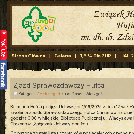
Strona Główna
Galeria
1,5 % Dla ZHP
HAL 
Zjazd Sprawozdawczy Hufca
Kategoria:
Bez kategorii
autor: Żaneta Wierzgoń
Komenda Hufca podjęła Uchwałę nr 1/09/2025 z dnia 12 wrześ
zwołania Zjazdu Sprawozdawczego Hufca Chrzanów na dzień 
godzina 9:00 w Miejskiej Bibliotece Publicznej ul. Władysława
Chrzanów. (Załącznik Uchwały poniżej)
Ogłoszona została lista uczestników posiadających czynne 