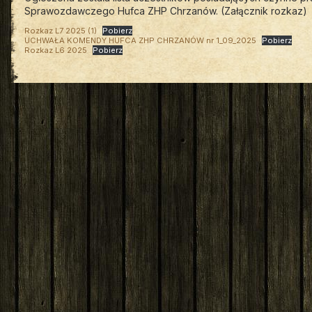
Sprawozdawczego Hufca ZHP Chrzanów. (Załącznik rozkaz)
Rozkaz L7 2025 (1)
Pobierz
UCHWAŁA KOMENDY HUFCA ZHP CHRZANÓW nr 1_09_2025
Pobierz
Rozkaz L6 2025
Pobierz